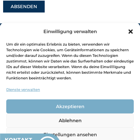
Einwilligung verwalten
Um dir ein optimales Erlebnis zu bieten, verwenden wir
Technologien wie Cookies, um Geräteinformationen zu speichern
und/oder darauf zuzugreifen. Wenn du diesen Technologien
zustimmst, können wir Daten wie das Surfverhalten oder eindeutige
florian.niemann@gmx.de
IDs auf dieser Website verarbeiten. Wenn du deine Einwillligung
nicht erteilst oder zurückziehst, können bestimmte Merkmale und
Dresdner Straße 9
Funktionen beeinträchtigt werden.
38723 Seesen
Dienste verwalten
P
I
T
E
W
Akzeptieren
h
n
i
n
h
o
s
k
v
a
Ablehnen
n
t
t
e
t
Datenschutz
e
a
o
l
s
Einstellungen ansehen
Impressum