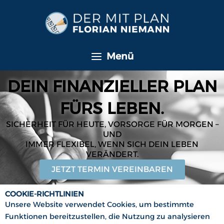
Zum
Inhalt
springen
Menü
DEIN FINANZIELLER PLAN
FÜRS LEBEN.
SICHERHEIT FÜR HEUTE, VORSORGE FÜR MORGEN –
UND
IMMER FLEXIBEL, WENN SICH DEIN LEBEN
VERÄNDERT.
JETZT TERMIN VEREINBAREN
COOKIE-RICHTLINIEN
Unsere Website verwendet Cookies, um bestimmte
Funktionen bereitzustellen, die Nutzung zu analysieren